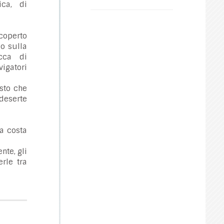
ica, di
coperto
io sulla
icca di
vigatori
usto che
 deserte
a costa
nte, gli
erle tra