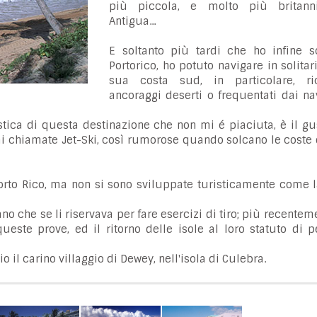
più piccola, e molto più britann
Antigua...
E soltanto più tardi che ho infine s
Portorico, ho potuto navigare in solitar
sua costa sud, in particolare, r
ancoraggi deserti o frequentati dai na
stica di questa destinazione che non mi é piaciuta, è il g
mi chiamate Jet-Ski, così rumorose quando solcano le coste
rto Rico, ma non si sono sviluppate turisticamente come l
o che se li riservava per fare esercizi di tiro; più recenteme
queste prove, ed il ritorno delle isole al loro statuto di p
o il carino villaggio di Dewey, nell'isola di Culebra.