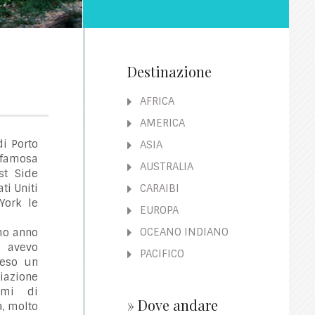
Destinazione
AFRICA
AMERICA
di Porto
ASIA
 famosa
AUSTRALIA
t Side
ati Uniti
CARAIBI
York le
EUROPA
OCEANO INDIANO
imo anno
vevo
PACIFICO
reso un
iazione
emi di
» Dove andare
a, molto