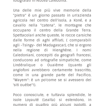
fotografati in Nuova Caledonia.
Una delle mie più vive memorie della
"pietra" è un giorno passato in un'azienda
agricola nel centro dell'isola, a Koné, e a
cavallo nella "catena", le montagne che
occupano il centro della Grande Terra.
Spettacolari anche queste, le rocce carsiche
dalle forme di aghi affilati, ( comparabili
agli -Tsingy- del Madagascar), che si ergono
nella regione di Hienghène. I nomi
Caledoniani, concepiti da geografi francesi,
conducono ad ortografie simpatiche, come
Lindéralique o Ouaième (quanto gli
anglofoni avrebbero certamente trascritto,
come in una grande parte del Pacifico,
"Wayem": è un po'come se si avessero dei
'siti ouèbe"!).
Poco conosciute, e tuttavia splendide, le
isole Loyauté (Lealta) si estendono, in
numero di quattro più alcuni isolotti, a