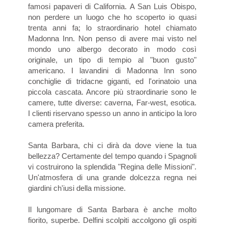
famosi papaveri di California. A San Luis Obispo,
non perdere un luogo che ho scoperto io quasi
trenta anni fa; lo straordinario hotel chiamato
Madonna Inn. Non penso di avere mai visto nel
mondo uno albergo decorato in modo così
originale, un tipo di tempio al "buon gusto"
americano. I lavandini di Madonna Inn sono
conchiglie di tridacne giganti, ed l'orinatoio una
piccola cascata. Ancore più straordinarie sono le
camere, tutte diverse: caverna, Far-west, esotica.
I clienti riservano spesso un anno in anticipo la loro
camera preferita.
Santa Barbara, chi ci dirà da dove viene la tua
bellezza? Certamente del tempo quando i Spagnoli
vi costruirono la splendida "Regina delle Missioni".
Un'atmosfera di una grande dolcezza regna nei
giardini ch'iusi della missione.
Il lungomare di Santa Barbara è anche molto
fiorito, superbe. Delfini scolpiti accolgono gli ospiti