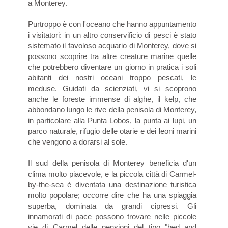
a Monterey.
Purtroppo è con l'oceano che hanno appuntamento
i visitatori: in un altro conservificio di pesci è stato
sistemato il favoloso acquario di Monterey, dove si
possono scoprire tra altre creature marine quelle
che potrebbero diventare un giorno in pratica i soli
abitanti dei nostri oceani troppo pescati, le
meduse. Guidati da scienziati, vi si scoprono
anche le foreste immense di alghe, il kelp, che
abbondano lungo le rive della penisola di Monterey,
in particolare alla Punta Lobos, la punta ai lupi, un
parco naturale, rifugio delle otarie e dei leoni marini
che vengono a dorarsi al sole.
Il sud della penisola di Monterey beneficia d'un
clima molto piacevole, e la piccola città di Carmel-
by-the-sea è diventata una destinazione turistica
molto popolare; occorre dire che ha una spiaggia
superba, dominata da grandi cipressi. Gli
innamorati di pace possono trovare nelle piccole
vie di Carmel delle pensioni del tipo "bed and