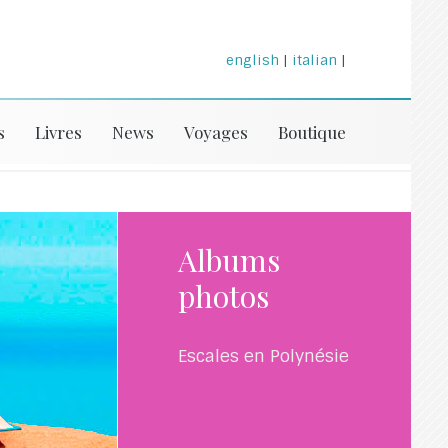
english
|
italian
|
s
Livres
News
Voyages
Boutique
Albums
photos
Escales en Polynésie