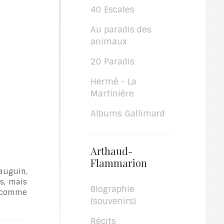
40 Escales
Au paradis des
animaux
20 Paradis
Hermé - La
Martinière
Albums Gallimard
Arthaud-
Flammarion
Gauguin,
ns, mais
Biographie
i, comme
(souvenirs)
Récits