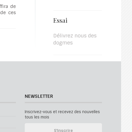
fira de
 de ces
Essai
Délivrez nous des
dogmes
NEWSLETTER
Inscrivez-vous et recevez des nouvelles
tous les mois