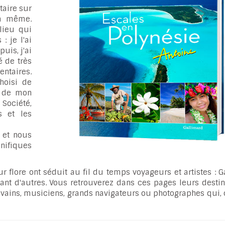
taire sur
la même.
lieu qui
: je l'ai
uis, j'ai
 de très
ntaires.
hoisi de
x de mon
 Société,
s et les
 et nous
nifiques
eur flore ont séduit au fil du temps voyageurs et artistes : 
 tant d'autres. Vous retrouverez dans ces pages leurs desti
écrivains, musiciens, grands navigateurs ou photographes qu