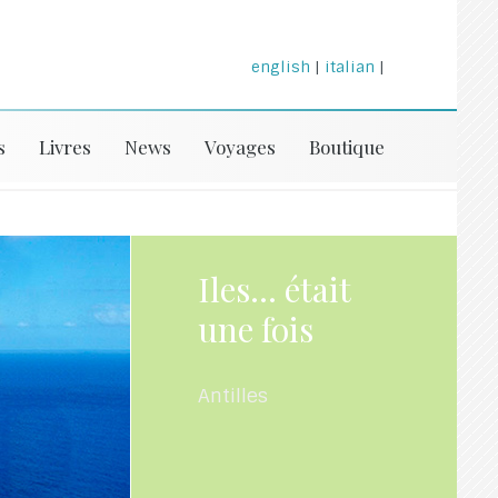
english
|
italian
|
s
Livres
News
Voyages
Boutique
Iles... était
une fois
Antilles