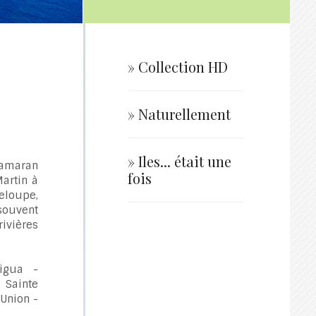
» Collection HD
» Naturellement
» Iles... était une
tamaran
fois
Martin à
eloupe,
souvent
ivières
tigua -
 Sainte
 Union -