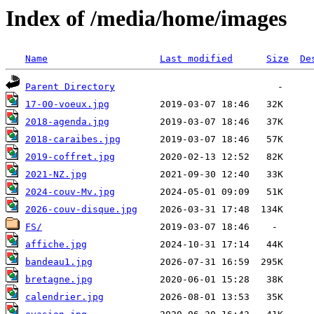
Index of /media/home/images
Name
Last modified
Size
De
Parent Directory
17-00-voeux.jpg
2018-agenda.jpg
2018-caraibes.jpg
2019-coffret.jpg
2021-NZ.jpg
2024-couv-Mv.jpg
2026-couv-disque.jpg
FS/
affiche.jpg
bandeau1.jpg
bretagne.jpg
calendrier.jpg